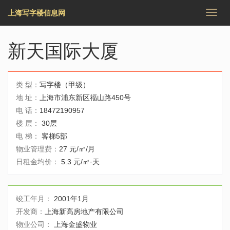
上海写字楼信息网
切
换
导
航
新天国际大厦
类 型：
写字楼（甲级）
地 址：
上海市浦东新区福山路450号
电 话：
18472190957
楼 层：
30层
电 梯：
客梯5部
物业管理费：
27 元/㎡/月
日租金均价：
5.3 元/㎡·天
竣工年月：
2001年1月
开发商：
上海新高房地产有限公司
物业公司：
上海金盛物业