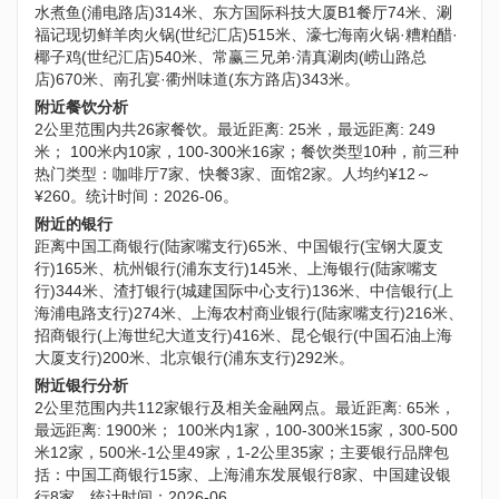
水煮鱼(浦电路店)314米、东方国际科技大厦B1餐厅74米、涮
福记现切鲜羊肉火锅(世纪汇店)515米、濠七海南火锅·糟粕醋·
椰子鸡(世纪汇店)540米、常赢三兄弟·清真涮肉(崂山路总
店)670米、南孔宴·衢州味道(东方路店)343米。
附近餐饮分析
2公里范围内共26家餐饮。最近距离: 25米，最远距离: 249
米； 100米内10家，100-300米16家；餐饮类型10种，前三种
热门类型：咖啡厅7家、快餐3家、面馆2家。人均约¥12～
¥260。统计时间：2026-06。
附近的银行
距离中国工商银行(陆家嘴支行)65米、中国银行(宝钢大厦支
行)165米、杭州银行(浦东支行)145米、上海银行(陆家嘴支
行)344米、渣打银行(城建国际中心支行)136米、中信银行(上
海浦电路支行)274米、上海农村商业银行(陆家嘴支行)216米、
招商银行(上海世纪大道支行)416米、昆仑银行(中国石油上海
大厦支行)200米、北京银行(浦东支行)292米。
附近银行分析
2公里范围内共112家银行及相关金融网点。最近距离: 65米，
最远距离: 1900米； 100米内1家，100-300米15家，300-500
米12家，500米-1公里49家，1-2公里35家；主要银行品牌包
括：中国工商银行15家、上海浦东发展银行8家、中国建设银
行8家。统计时间：2026-06。