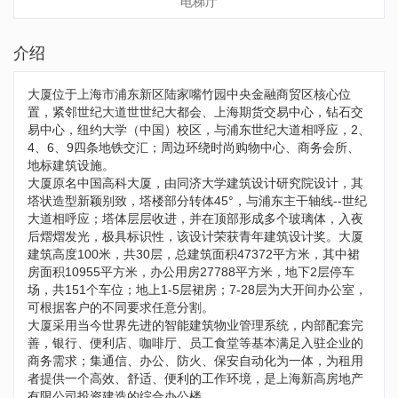
电梯厅
介绍
大厦位于上海市浦东新区陆家嘴竹园中央金融商贸区核心位
置，紧邻世纪大道世世纪大都会、上海期货交易中心，钻石交
易中心，纽约大学（中国）校区，与浦东世纪大道相呼应，2、
4、6、9四条地铁交汇；周边环绕时尚购物中心、商务会所、
地标建筑设施。
大厦原名中国高科大厦，由同济大学建筑设计研究院设计，其
塔状造型新颖别致，塔楼部分转体45°，与浦东主干轴线--世纪
大道相呼应；塔体层层收进，并在顶部形成多个玻璃体，入夜
后熠熠发光，极具标识性，该设计荣获青年建筑设计奖。大厦
建筑高度100米，共30层，总建筑面积47372平方米，其中裙
房面积10955平方米，办公用房27788平方米，地下2层停车
场，共151个车位；地上1-5层裙房；7-28层为大开间办公室，
可根据客户的不同要求任意分割。
大厦采用当今世界先进的智能建筑物业管理系统，内部配套完
善，银行、便利店、咖啡厅、员工食堂等基本满足入驻企业的
商务需求；集通信、办公、防火、保安自动化为一体，为租用
者提供一个高效、舒适、便利的工作环境，是上海新高房地产
有限公司投资建造的综合办公楼。