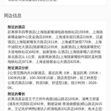
周边信息
附近的酒店
距离驿亭四季酒店(上海陆家嘴浦电路地铁站店)359米、上海陆
家嘴金融中心亚朵酒店208米、上海浦东假日酒店238米、汉庭
酒店(上海陆家嘴东方路店)311米、上海威芳旅馆770米、上海
中油阳光大酒店(陆家嘴店)235米、如家酒店(上海陆家嘴世纪
大道地铁站店)682米、如家派柏·云酒店(上海陆家嘴八佰伴南
泉北路店)1.1公里、如家商旅酒店(上海陆家嘴软件园区蓝村路
地铁站店)971米、上海金陵紫金山大酒店825米。
附近酒店分析
2公里范围内共16家酒店。最近距离: 0米，最远距离: 235米；
100米内1家，100-300米15家；酒店类型5种，前三种类型：
公寓式酒店10家、民宿3家、舒适型1家。统计时间：2026-
06。
附近的餐饮
距离清真蒜苗王子兰州牛肉面(福山路店)205米、湘粤王府宴
(浦东长河国际店)692米、鹅佬柒铺·香港烧腊饭(崂山路店)615
米、王记名炉烤鸭(潍坊八村浦电路331弄店)459米、鱼水之恋·