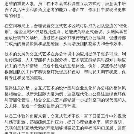
思维的重要因素。员工在不断尝试和调整互动方式时，潜意识中培
养了灵活应变和多角度思考的能力，进而在工作项目中展现出更丰
富的创意。
在空间布局上，合理设置交互式艺术区域可以成为团队交流的“催化
剂”。这些区域不仅是视觉焦点，还能成为非正式会议、头脑风暴甚
至放松调节的场所。通过艺术媒介打破传统的办公隔阂，促进跨部
门成员的自发聚集和思想碰撞，从而增强团队凝聚力和合作效率。
技术的发展为交互式艺术在办公环境中的应用提供了更多可能。利
用传感器、人工智能和大数据分析，艺术装置能够实时感知并响应
员工的行为和情绪，打造个性化的互动体验。例如，某些作品能够
根据团队的工作节奏调整灯光强度和色彩，帮助员工调节状态，保
持专注和灵感的流动。
值得注意的是，交互式艺术的设计应与企业文化和办公楼的整体风
格相融合。以新天国际大厦为例，这座现代化办公楼注重绿色环保
与智能化管理，结合交互式艺术能够进一步提升空间的现代感和人
文关怀，塑造一个激励创新的工作环境。
从员工体验的角度来看，交互式艺术不仅丰富了日常工作中的视觉
与感官刺激，还能缓解工作压力，提升心理健康水平。研究表明，
充满创意和互动元素的环境能够增强员工的幸福感和归属感，进而
提升整体工作表现和满意度。