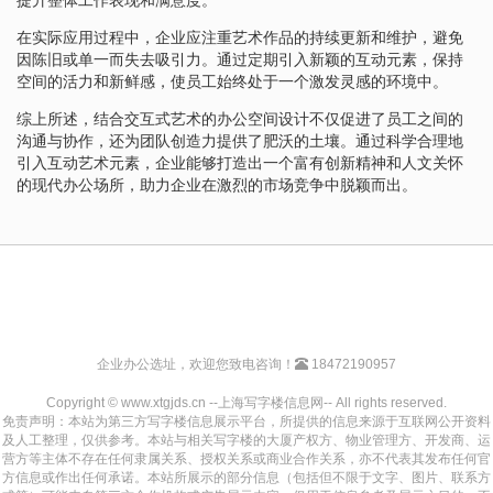
在实际应用过程中，企业应注重艺术作品的持续更新和维护，避免
因陈旧或单一而失去吸引力。通过定期引入新颖的互动元素，保持
空间的活力和新鲜感，使员工始终处于一个激发灵感的环境中。
综上所述，结合交互式艺术的办公空间设计不仅促进了员工之间的
沟通与协作，还为团队创造力提供了肥沃的土壤。通过科学合理地
引入互动艺术元素，企业能够打造出一个富有创新精神和人文关怀
的现代办公场所，助力企业在激烈的市场竞争中脱颖而出。
企业办公选址，欢迎您致电咨询！
18472190957
Copyright © www.xtgjds.cn --上海写字楼信息网-- All rights reserved.
免责声明：本站为第三方写字楼信息展示平台，所提供的信息来源于互联网公开资料
及人工整理，仅供参考。本站与相关写字楼的大厦产权方、物业管理方、开发商、运
营方等主体不存在任何隶属关系、授权关系或商业合作关系，亦不代表其发布任何官
方信息或作出任何承诺。本站所展示的部分信息（包括但不限于文字、图片、联系方