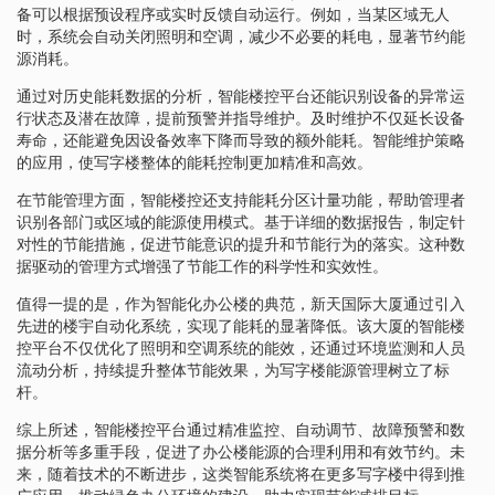
备可以根据预设程序或实时反馈自动运行。例如，当某区域无人
时，系统会自动关闭照明和空调，减少不必要的耗电，显著节约能
源消耗。
通过对历史能耗数据的分析，智能楼控平台还能识别设备的异常运
行状态及潜在故障，提前预警并指导维护。及时维护不仅延长设备
寿命，还能避免因设备效率下降而导致的额外能耗。智能维护策略
的应用，使写字楼整体的能耗控制更加精准和高效。
在节能管理方面，智能楼控还支持能耗分区计量功能，帮助管理者
识别各部门或区域的能源使用模式。基于详细的数据报告，制定针
对性的节能措施，促进节能意识的提升和节能行为的落实。这种数
据驱动的管理方式增强了节能工作的科学性和实效性。
值得一提的是，作为智能化办公楼的典范，新天国际大厦通过引入
先进的楼宇自动化系统，实现了能耗的显著降低。该大厦的智能楼
控平台不仅优化了照明和空调系统的能效，还通过环境监测和人员
流动分析，持续提升整体节能效果，为写字楼能源管理树立了标
杆。
综上所述，智能楼控平台通过精准监控、自动调节、故障预警和数
据分析等多重手段，促进了办公楼能源的合理利用和有效节约。未
来，随着技术的不断进步，这类智能系统将在更多写字楼中得到推